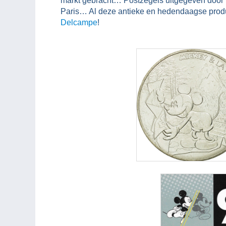
markt gebracht… Postzegels uitgegeven door 
Paris… Al deze antieke en hedendaagse produc
Delcampe
!