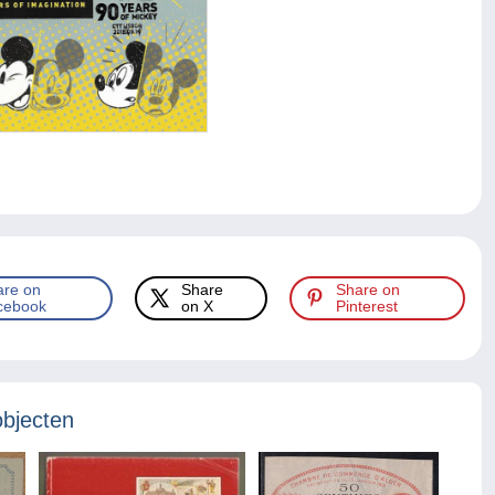
are on
Share
Share on
cebook
on X
Pinterest
objecten