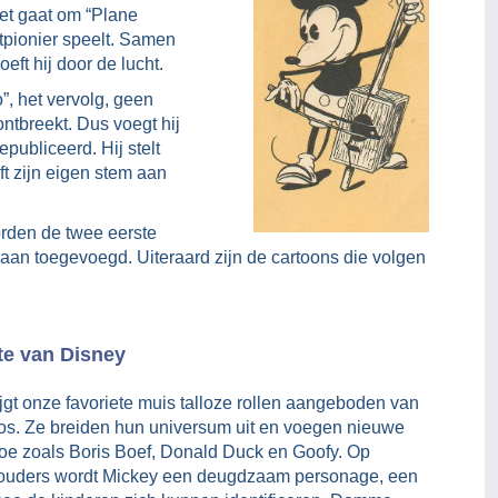
et gaat om “Plane
tpionier speelt. Samen
eft hij door de lucht.
”, het vervolg, geen
ontbreekt. Dus voegt hij
publiceerd. Hij stelt
ft zijn eigen stem aan
orden de twee eerste
aan toegevoegd. Uiteraard zijn de cartoons die volgen
te van Disney
jgt onze favoriete muis talloze rollen aangeboden van
os. Ze breiden hun universum uit en voegen nieuwe
oe zoals Boris Boef, Donald Duck en Goofy. Op
ouders wordt Mickey een deugdzaam personage, een