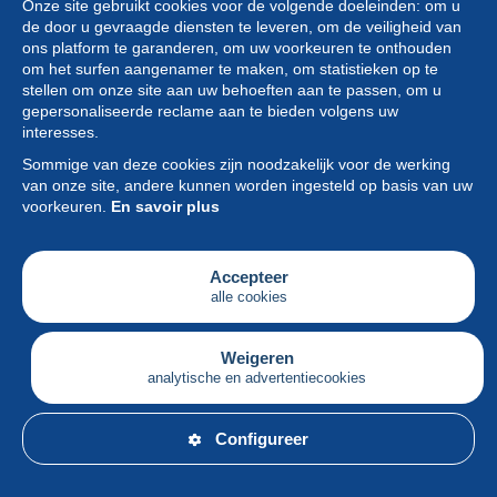
Onze site gebruikt cookies voor de volgende doeleinden: om u
de door u gevraagde diensten te leveren, om de veiligheid van
ons platform te garanderen, om uw voorkeuren te onthouden
om het surfen aangenamer te maken, om statistieken op te
stellen om onze site aan uw behoeften aan te passen, om u
gepersonaliseerde reclame aan te bieden volgens uw
Collectie
interesses.
Sommige van deze cookies zijn noodzakelijk voor de werking
Nieuws
van onze site, andere kunnen worden ingesteld op basis van uw
voorkeuren.
En savoir plus
Functie
Vereniging
Accepteer
alle cookies
Diensten
Schrijven
Weigeren
analytische en advertentiecookies
Nederlands
Configureer
© Delcampe International srl - Alle rechten voorbehouden.
Gebruiks
&
privacyvoorwaarden.