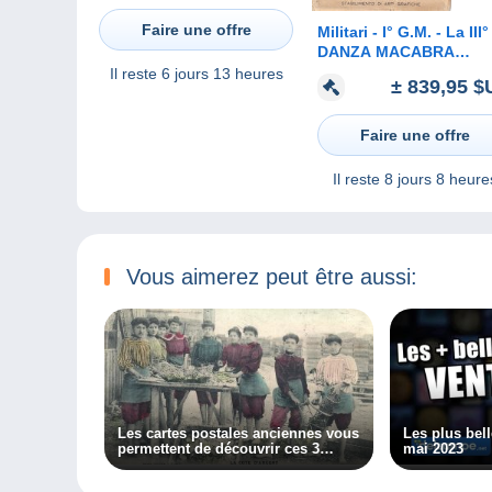
Faire une offre
Militari - I° G.M. - La III°
DANZA MACABRA
EUROPEA di Alberto
Il reste
6 jours 13 heures
± 839,95 $
Martini -
Faire une offre
Il reste
8 jours 8 heure
Vous aimerez peut être aussi:
Les cartes postales anciennes vous
Les plus bel
permettent de découvrir ces 3
mai 2023
métiers oubliés !