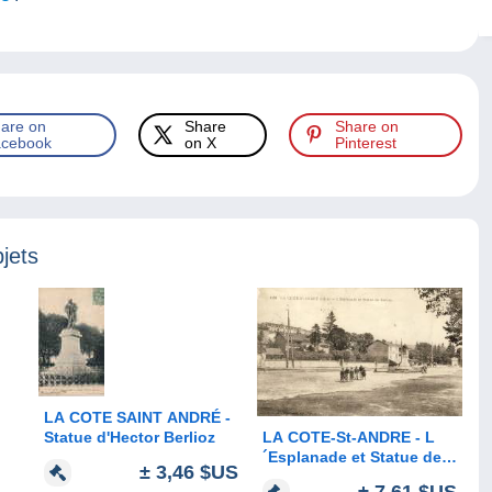
are on
Share
Share on
cebook
on X
Pinterest
jets
LA COTE SAINT ANDRÉ -
Statue d'Hector Berlioz
LA COTE-St-ANDRE - L
´Esplanade et Statue de
± 3,46 $US
Berlioz
± 7,61 $US