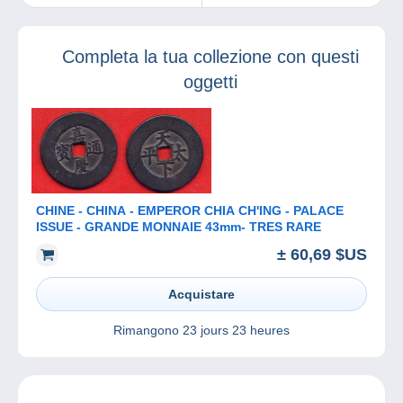
richiede tempo.
Ma come fare per
condividere la
Completa la tua collezione con questi
propria passione
con le nuove
oggetti
generazioni?
CHINE - CHINA - EMPEROR CHIA CH'ING - PALACE
ISSUE - GRANDE MONNAIE 43mm- TRES RARE
± 60,69 $US
Acquistare
Rimangono
23 jours 23 heures