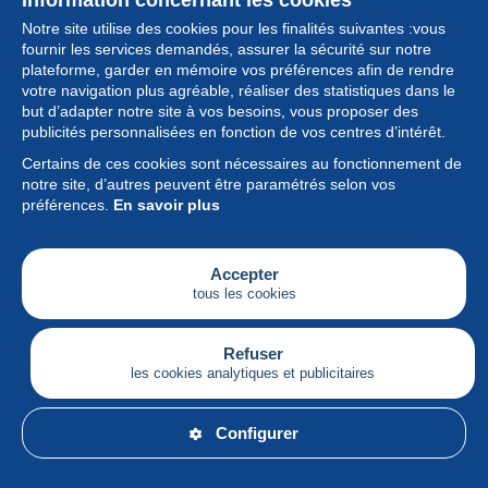
Information concernant les cookies
Notre site utilise des cookies pour les finalités suivantes :vous
fournir les services demandés, assurer la sécurité sur notre
plateforme, garder en mémoire vos préférences afin de rendre
votre navigation plus agréable, réaliser des statistiques dans le
but d’adapter notre site à vos besoins, vous proposer des
Collection
publicités personnalisées en fonction de vos centres d’intérêt.
Certains de ces cookies sont nécessaires au fonctionnement de
Actualités
notre site, d’autres peuvent être paramétrés selon vos
préférences.
En savoir plus
Fonctionnalités
Société
Accepter
tous les cookies
Services
Articles
Refuser
les cookies analytiques et publicitaires
Français
Configurer
© Delcampe International srl - Tous droits réservés.
Conditions d'utilisation
&
vie privée.