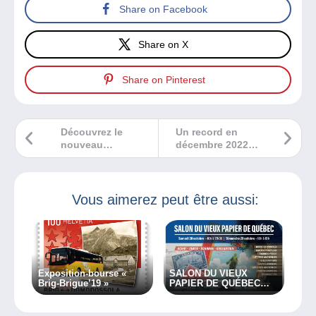
Share on Facebook
Share on X
Share on Pinterest
Découvrez le
Un record en
nouveau
décembre 2022
Delcampe
pour une Dinky
Magazine
Toys 9500 euros
Collections
Classiques 5 !
Vous aimerez peut être aussi:
Exposition-bourse «
SALON DU VIEUX
Brig-Brigue’19 »
PAPIER DE QUÉBEC
2023