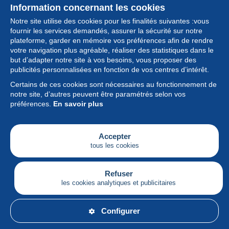
Information concernant les cookies
Notre site utilise des cookies pour les finalités suivantes :vous
fournir les services demandés, assurer la sécurité sur notre
plateforme, garder en mémoire vos préférences afin de rendre
votre navigation plus agréable, réaliser des statistiques dans le
but d’adapter notre site à vos besoins, vous proposer des
Collection
publicités personnalisées en fonction de vos centres d’intérêt.
Certains de ces cookies sont nécessaires au fonctionnement de
Actualités
notre site, d’autres peuvent être paramétrés selon vos
préférences.
En savoir plus
Fonctionnalités
Société
Accepter
tous les cookies
Services
Articles
Refuser
les cookies analytiques et publicitaires
Français
Configurer
© Delcampe International srl - Tous droits réservés.