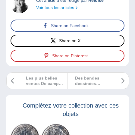
Cet article a été rédigé par
Héloïse
Voir tous les articles
Share on Facebook
Share on X
Share on Pinterest
Les plus belles
Des bandes
ventes Delcampe
dessinées
juillet 2025
d’aventures dans
ma chronique sur
BXFM
Complétez votre collection avec ces
objets