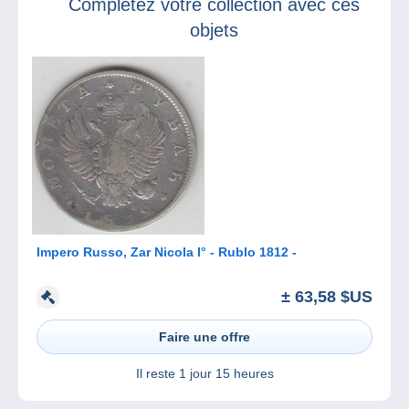
Complétez votre collection avec ces
!
objets
Impero Russo, Zar Nicola I° - Rublo 1812 -
± 63,58 $US
Faire une offre
Il reste
1 jour 15 heures