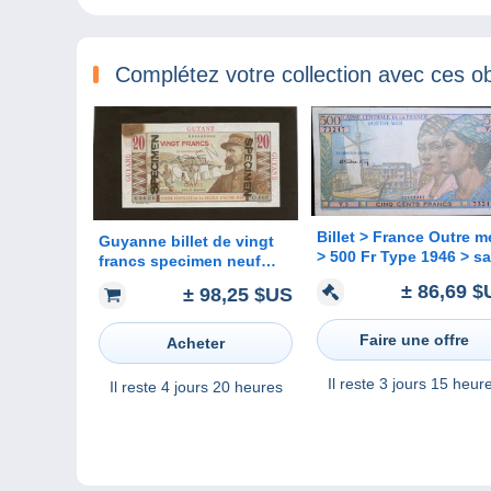
Complétez votre collection avec ces ob
Billet > France Outre mer
Guyanne billet de vingt
> 500 Fr Type 1946 > sans
francs specimen neuf
Guadeloup ni Martiniq
avec une tache ou
± 86,69 $
± 98,25 $US
> Peu Commun > Réf : A
brulure TB
p C 03
Faire une offre
Acheter
Il reste
3 jours 15 heur
Il reste
4 jours 20 heures