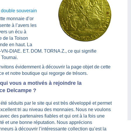
 double souverain
tte monnaie d’or
ente à l’avers les
vers un écu à
e de la Toison
nde en haut. La
-VN-DIAE. ET. DOM. TORNA Z., ce qui signifie
 Tournai.
nvitons évidemment à découvrir la page objet de cette
e et notre boutique qui regorge de trésors.
qui vous a motivés à rejoindre la
ce Delcampe ?
té séduits par le site qui est très développé et permet
excellent tri au niveau des monnaies. Nous ne voulons
’avec des partenaires fiables et qui ont à la fois une
été et une bonne réputation. Nous apprécions
neurs à découvrir l’intéressante collection qu’est la