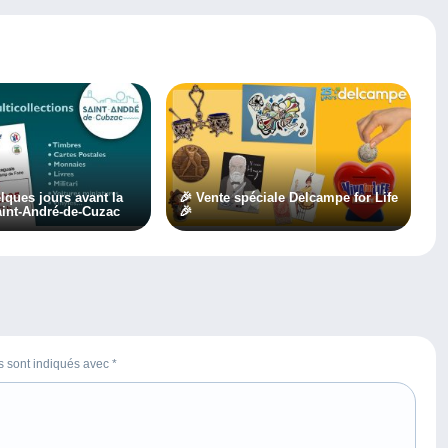
lques jours avant la
🎉 Vente spéciale Delcampe for Life
int-André-de-Cuzac
🎉
es sont indiqués avec
*