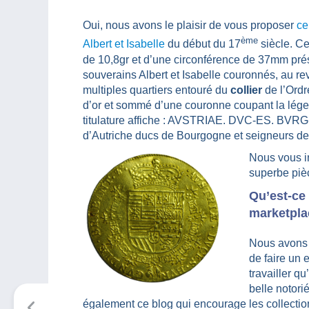
Oui, nous avons le plaisir de vous proposer
ce
ème
Albert et Isabelle
du début du 17
siècle. Ce
de 10,8gr et d’une circonférence de 37mm prés
souverains Albert et Isabelle couronnés, au re
multiples quartiers entouré du
collier
de l’Ordr
d’or et sommé d’une couronne coupant la lége
titulature affiche : AVSTRIAE. DVC-ES. BVRG
d’Autriche ducs de Bourgogne et seigneurs de
Nous vous i
superbe pièc
Qu’est-ce 
marketpla
Nous avons é
de faire un 
travailler qu
belle notori
également ce blog qui encourage les collection