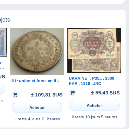
jets
ue
US
UKRAINE ，P35a , 1000
5 fr union et force an 9 L
KAR , 1919 ,UNC
± 55,43 $US
± 109,81 $US
es
Acheter
Acheter
Il reste
10 jours 5 heures
Il reste
4 jours 21 heures