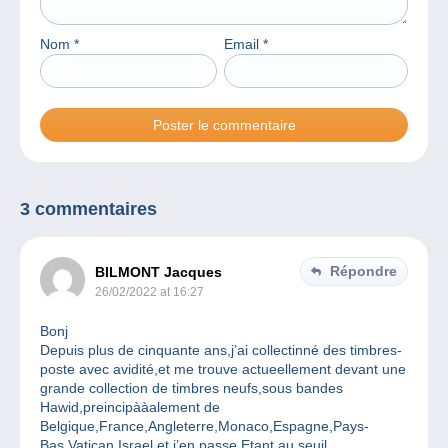
Nom
*
Email
*
3 commentaires
Répondre
BILMONT Jacques
26/02/2022 at 16:27
Bonj
Depuis plus de cinquante ans,j’ai collectinné des timbres-
poste avec avidité,et me trouve actueellement devant une
grande collection de timbres neufs,sous bandes
Hawid,preincipààalement de
Belgique,France,Angleterre,Monaco,Espagne,Pays-
Bas,Vatican,Israel,et j’en passe.Etant au seuil