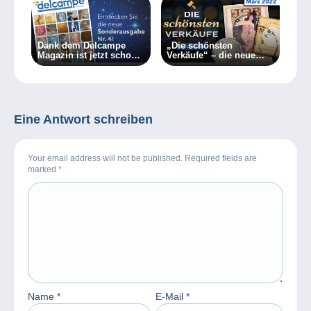
Dank dem Delcampe
„Die schönsten
Magazin ist jetzt schon
Verkäufe“ – die neue
Weihnachten!
Videoreihe von
Delcampe
Eine Antwort schreiben
Your email address will not be published. Required fields are
marked
*
Name
*
E-Mail
*