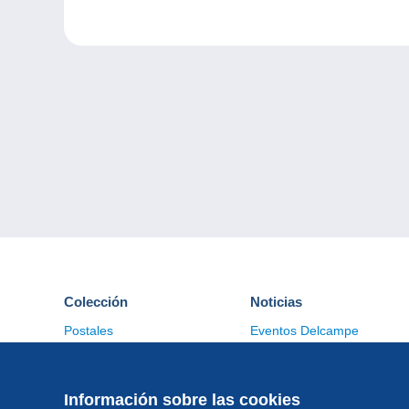
Colección
Noticias
Postales
Eventos Delcampe
Sellos
Concursos
Monedas & Billetes
Otras colecciones
Información sobre las cookies