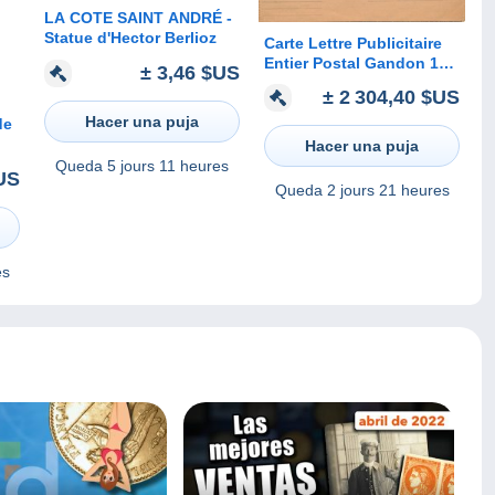
LA COTE SAINT ANDRÉ -
Statue d'Hector Berlioz
Carte Lettre Publicitaire
Entier Postal Gandon 15F
± 3,46 $US
Oblitéré Paris 1954 RARE
± 2 304,40 $US
Hacer una puja
Hacer una puja
Queda
5 jours 11 heures
US
Queda
2 jours 21 heures
es