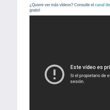
¿Quiere ver más vídeos? Consulte el
canal d
gratis!