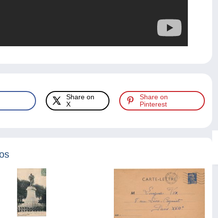
Share on
Share on
X
Pinterest
tos