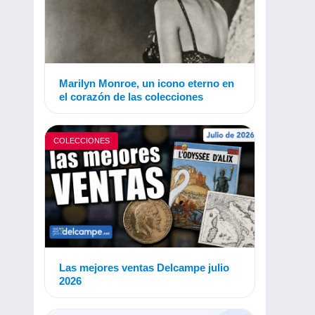
Marilyn Monroe, un icono eterno en
el corazón de las colecciones
COLECCIONES
Las mejores ventas Delcampe julio
2026