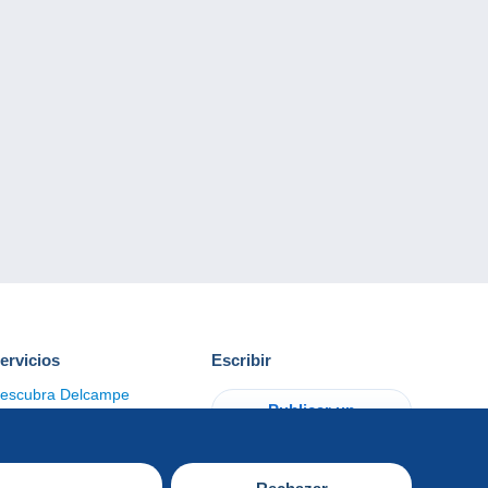
ervicios
Escribir
escubra Delcampe
Publicar un
ontacto
artículo