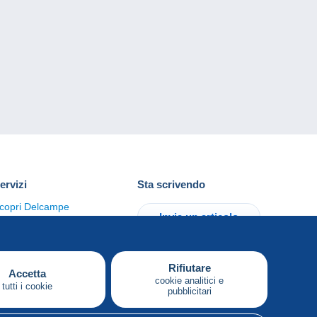
ervizi
Sta scrivendo
copri Delcampe
Invia un articolo
ontattaci
Rifiutare
Accetta
cookie analitici e
tutti i cookie
pubblicitari
Italiano