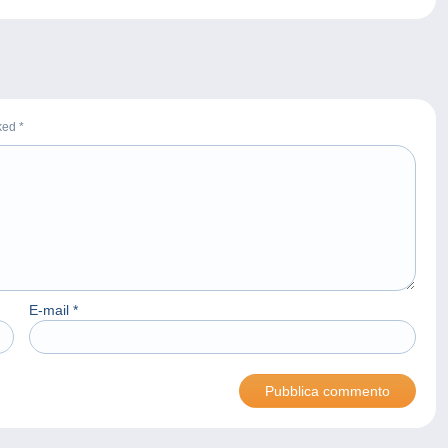
rked
*
E-mail
*