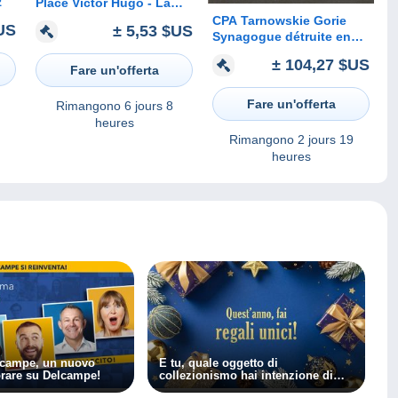
z
Place Victor Hugo - La
Statue de Berlioz et les
CPA Tarnowskie Gorie
US
± 5,53 $US
Forts ""
Synagogue détruite en
1939
± 104,27 $US
Fare un'offerta
Fare un'offerta
Rimangono
6 jours 8
heures
Rimangono
2 jours 19
heures
lcampe, un nuovo
E tu, quale oggetto di
rare su Delcampe!
collezionismo hai intenzione di
regalare per le feste?