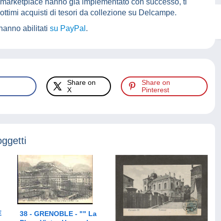
 marketplace hanno già implementato con successo, ti
ottimi acquisti di tesori da collezione su Delcampe.
 hanno abilitati
su PayPal
.
Share on
Share on
X
Pinterest
oggetti
E
38 - GRENOBLE - "" La