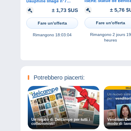
ISERE Statue de Berlio
Dauphine Image n°7
BERLIOZ ne a la Cote St
± 5,76 $
± 1,73 $US
Andre en Dauphine
Fare un'offerta
Fare un'offerta
Rimangono
2 jours 19
Rimangono
18:03:04
heures
Potrebbero piacerti:
Un regalo di Delcampe per tutti i
Venditori De
collezionisti!
modo di lavo