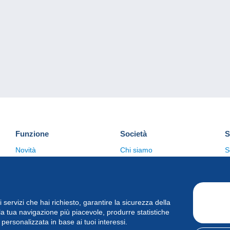
Funzione
Società
S
Novità
Chi siamo
S
Suggerimenti
Politica sulla privacy
C
Commerciale
i i servizi che hai richiesto, garantire la sicurezza della
la tua navigazione più piacevole, produrre statistiche
à personalizzata in base ai tuoi interessi.