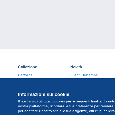
Collezione
Novità
Cartoline
Eventi Delcampe
Francobolli
Concorso
Monete & Banconote
Altre collezioni
Informazioni sui cookie
Il nostro sito utilizza i cookies per le seguenti finalità: fornirt
nostra piattaforma, ricordare le tue preferenze per rendere 
per adattare il nostro sito alle tue esigenze, offrirti pubblicit