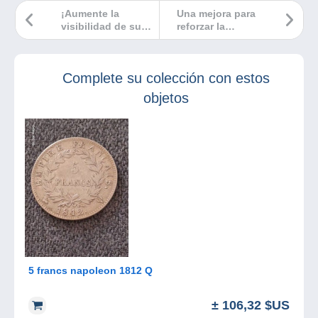
¡Aumente la
Una mejora para
visibilidad de sus
reforzar la
artículos con
seguridad de su
nuestra nueva
saldo en
opción de
Delcampe
Complete su colección con estos
ubicación
privilegiada!
objetos
5 francs napoleon 1812 Q
± 106,32 $US