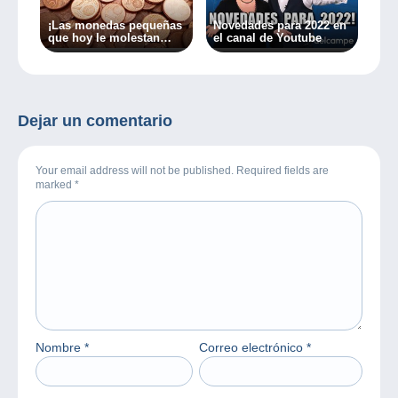
¡Las monedas pequeñas
Novedades para 2022 en
que hoy le molestan
el canal de Youtube
pronto podrían ser una
fuente de ingresos!
Dejar un comentario
Your email address will not be published. Required fields are
marked
*
Nombre
*
Correo electrónico
*