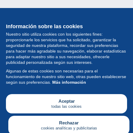
Información sobre las cookies
Nuestro sitio utiliza cookies con los siguientes fines:
proporcionarle los servicios que ha solicitado, garantizar la
seguridad de nuestra plataforma, recordar sus preferencias
para hacer más agradable su navegación, elaborar estadísticas
para adaptar nuestro sitio a sus necesidades, ofrecerle
Colección
publicidad personalizada según sus intereses.
Algunas de estas cookies son necesarias para el
Noticias
funcionamiento de nuestro sitio web, otras pueden establecerse
según sus preferencias.
Más información
Funcionalidad
Empresa
Aceptar
todas las cookies
Servicios
Escribir
Rechazar
cookies analíticas y publicitarias