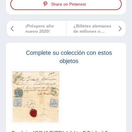
Share on Pinterest
¡Próspero año
¿Billetes alemanes
nuevo 2020!
de millones o
incluso de miles
de millones? ¡Una
colección por
Complete su colección con estos
descubrir!
objetos