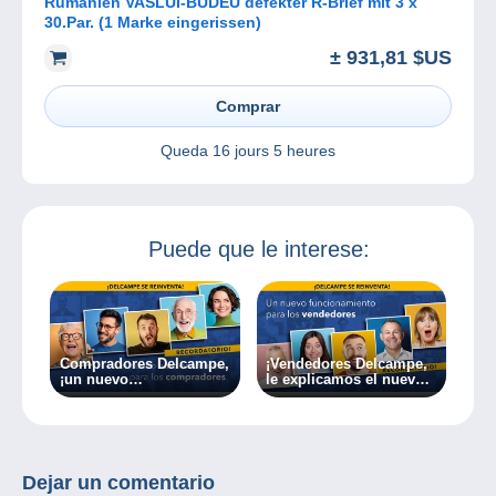
Rumänien VASLUI-BUDEU defekter R-Brief mit 3 x
30.Par. (1 Marke eingerissen)
± 931,81 $US
Comprar
Queda
16 jours 5 heures
Puede que le interese:
Compradores Delcampe,
¡Vendedores Delcampe,
¡un nuevo
le explicamos el nuevo
funcionamiento a partir
funcionamiento de
de hoy!
Delcampe!
Dejar un comentario