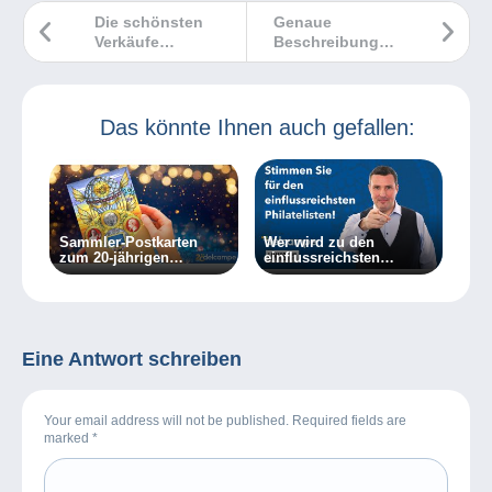
Die schönsten
Genaue
Verkäufe
Beschreibung
Delcampe
unterschiedlicher
September 2025
Erhaltungszustände
Das könnte Ihnen auch gefallen:
Sammler-Postkarten
Wer wird zu den
zum 20-jährigen
einflussreichsten
Jubiläum von Delcampe
Philatelisten der letzten
20 Jahre gehören?
Eine Antwort schreiben
Your email address will not be published. Required fields are
marked
*