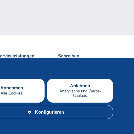
erviceleistungen
Schreiben
ntdecken Sie Delcampe
Einen Beitrag
ontakt
senden
Ablehnen
Annehmen
Analytische und Werbe-
Alle Cookies
Cookies
Deutsch
Konfigurieren
atenschutz.