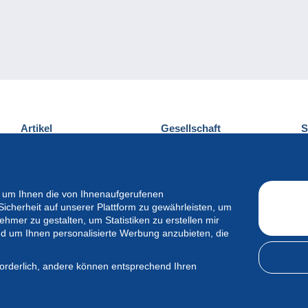
Artikel
Gesellschaft
S
Neuheiten
Über uns
E
Tipps
Privatleben
K
Kommerzielles
 um Ihnen die von Ihnenaufgerufenen
Sicherheit auf unserer Plattform zu gewährleisten, um
mer zu gestalten, um Statistiken zu erstellen mir
d um Ihnen personalisierte Werbung anzubieten, die
forderlich, andere können entsprechend Ihren
International srl – Alle Rechte vorbehalten.
Nutzungsbedingungen
&
D