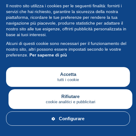
Il nostro sito utilizza i cookies per le seguenti finalità: fornirti i
servizi che hai richiesto, garantire la sicurezza della nostra
piattaforma, ricordare le tue preferenze per rendere la tua
navigazione più piacevole, produrre statistiche per adattare il
nostro sito alle tue esigenze, offrirti pubblicità personalizzata in
Collezione
base ai tuoi interessi.
Alcuni di questi cookie sono necessari per il funzionamento del
Novità
nostro sito, altri possono essere impostati secondo le vostre
preferenze.
Per saperne di più
Funzione
Società
Accetta
tutti i cookie
Servizi
Sta scrivendo
Rifiutare
cookie analitici e pubblicitari
Italiano
Configurare
© Delcampe International srl - Tutti i diritti riservati.
Condizioni d'uso
&
privacy.