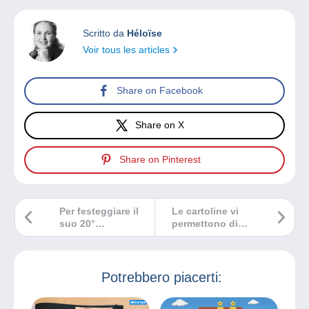
Scritto da
Héloïse
Voir tous les articles
Share on Facebook
Share on X
Share on Pinterest
Per festeggiare il
Le cartoline vi
suo 20°
permettono di
anniversario,
scoprire le
Delcampe
professioni
collabora con
dimenticate!
Graine de Vie per
Potrebbero piacerti:
piantare 10.000
alberi.