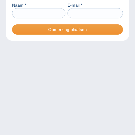
Naam
*
E-mail
*