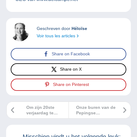
Geschreven door
Héloïse
Voir tous les articles
Share on Facebook
Share on X
Share on Pinterest
Om zijn 20ste
Onze buren van de
verjaardag te
Pepingse
vieren, werkt
Verzamelaarsclub
Delcampe samen
op bezoek!
met Graine de Vie
om 10.000 bomen
Misschien vindt u het volgende leuk: