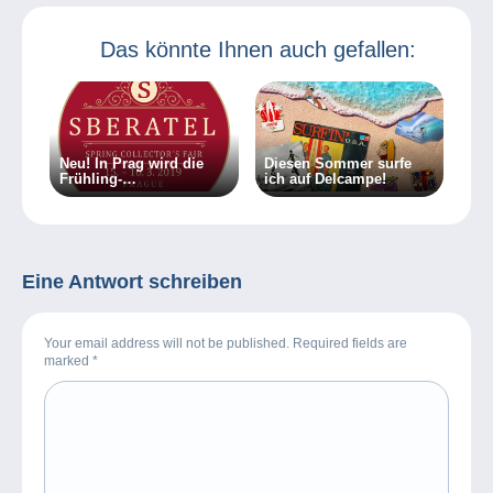
Sammelbereiche
auf der Delcampe-
Website
Das könnte Ihnen auch gefallen:
Neu! In Prag wird die
Diesen Sommer surfe
Frühling-
ich auf Delcampe!
Sberatel/Sammler-Messe
vorbereitet
Eine Antwort schreiben
Your email address will not be published. Required fields are
marked
*