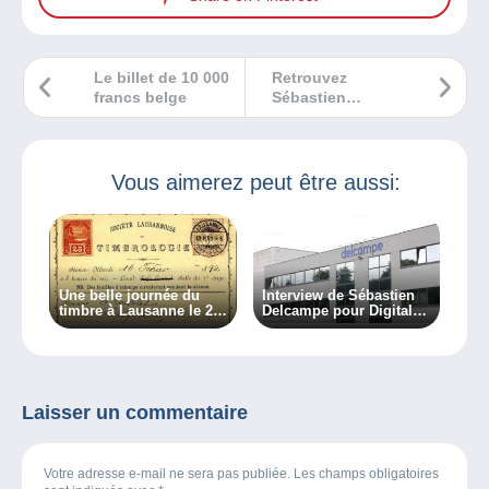
Le billet de 10 000
Retrouvez
francs belge
Sébastien
Delcampe sur
France 2 pour une
émission spéciale
d’Affaire conclue !
Vous aimerez peut être aussi:
Une belle journée du
Interview de Sébastien
timbre à Lausanne le 2
Delcampe pour Digital
décembre
Wallonia
Laisser un commentaire
Votre adresse e-mail ne sera pas publiée. Les champs obligatoires