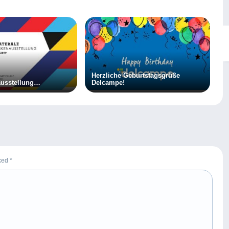
Herzliche Geburtstagsgrüße
usstellung
Delcampe!
019 Unter der
haft Seiner
Hoheit des
rked
*