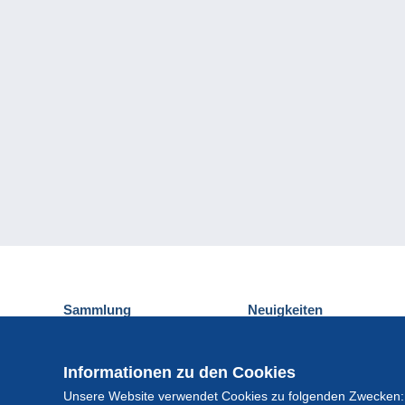
Sammlung
Neuigkeiten
Ansichtskarten
Delcampe-Ereignisse
Briefmarken
Gewinnspiel
Informationen zu den Cookies
Münzen und Banknoten
Unsere Website verwendet Cookies zu folgenden Zwecken:
Andere Sammlungen