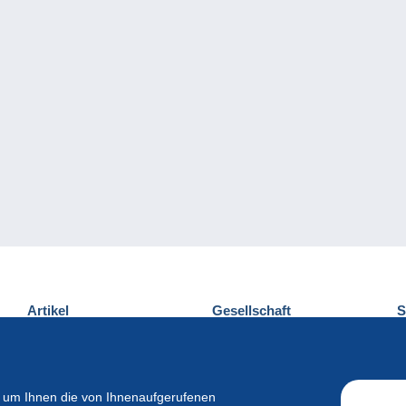
Artikel
Gesellschaft
S
Neuheiten
Über uns
E
Tipps
Privatleben
K
Kommerzielles
 um Ihnen die von Ihnenaufgerufenen