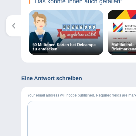
Das könnte Ihnen auch gefallen:
50 Millionen Karten bei Delcampe
Multilaterale
zu entdecken!
Briefmarkena
Luxemburg 2
Schirmherrsc
Königlichen 
Großherzogs
Eine Antwort schreiben
Your email address will not be published. Required fields are ma