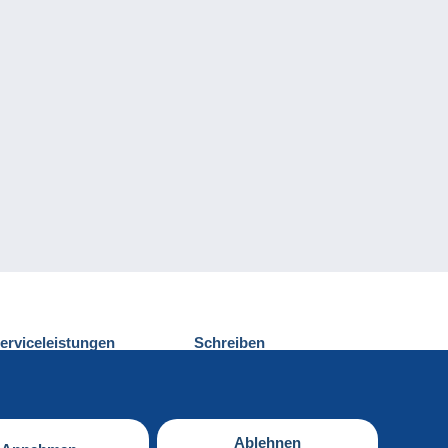
erviceleistungen
Schreiben
ntdecken Sie Delcampe
Einen Beitrag
ontakt
senden
Ablehnen