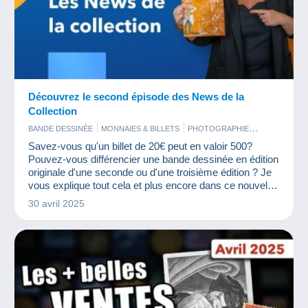
Découvrez le second épisode des News de la
Collection
BANDE DESSINÉE
MONNAIES & BILLETS
PHOTOGRAPHIE
TIMBRES
VIEUX DOCUMENTS
Savez-vous qu'un billet de 20€ peut en valoir 500?
Pouvez-vous différencier une bande dessinée en édition
originale d'une seconde ou d'une troisième édition ? Je
vous explique tout cela et plus encore dans ce nouvel
épisode des News de la Collection.
30 avril 2025