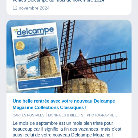
12 novembre 2024
Une belle rentrée avec votre nouveau Delcampe
Magazine Collections Classiques !
CARTES POSTALES
MONNAIES & BILLETS
PHOTOGRAPHIE
TIMBRES
Le mois de septembre est un mois bien triste pour
beaucoup car il signifie la fin des vacances, mais c'est
aussi celui de votre nouveau Delcampe Mgazine !