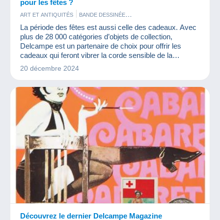
pour les fêtes ?
ART ET ANTIQUITÉS
BANDE DESSINÉE
BISTROT ET ALIMENTATION
La période des fêtes est aussi celle des cadeaux. Avec
CARTES DE COLLECTION MODERNES
CARTES POSTALES
plus de 28 000 catégories d’objets de collection,
FIGURINES
JEUX
MONNAIES & BILLETS
PHOTOGRAPHIE
Delcampe est un partenaire de choix pour offrir les
TIMBRES
VIEUX DOCUMENTS
VINYLES
cadeaux qui feront vibrer la corde sensible de la
nostalgie.
20 décembre 2024
Découvrez le dernier Delcampe Magazine