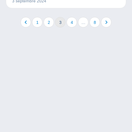
3 septembre 2024
nous devons à cette artiste méconnue !
1
2
3
4
…
8