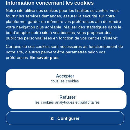
Information concernant les cookies
Notre site utilise des cookies pour les finalités suivantes :vous
fournir les services demandés, assurer la sécurité sur notre
plateforme, garder en mémoire vos préférences afin de rendre
votre navigation plus agréable, réaliser des statistiques dans le
but d’adapter notre site à vos besoins, vous proposer des
Collection
publicités personnalisées en fonction de vos centres d’intérêt.
Certains de ces cookies sont nécessaires au fonctionnement de
Actualités
notre site, d’autres peuvent être paramétrés selon vos
préférences.
En savoir plus
Fonctionnalités
Société
Accepter
tous les cookies
Services
Articles
Refuser
les cookies analytiques et publicitaires
Français
Configurer
© Delcampe International srl - Tous droits réservés.