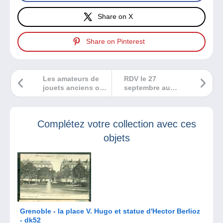
Share on X
Share on Pinterest
Les amateurs de
RDV le 27
jouets anciens ont
septembre au
rendez-vous au
salon de
24ème salon
numismatique de
Collect-Hit le 5
Dreux !
Complétez votre collection avec ces
octobre 2025 !
objets
Grenoble - la place V. Hugo et statue d'Hector Berlioz
- dk52