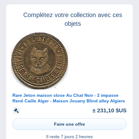
BXFM
remportez de
merveilleux prix !
Complétez votre collection avec ces
objets
Rare Jeton maison close Au Chat Noir - 2 impasse
René Caille Alger - Maison Jouany Blind alley Algiers
± 231,10 $US
Faire une offre
Il reste
7 jours 2 heures