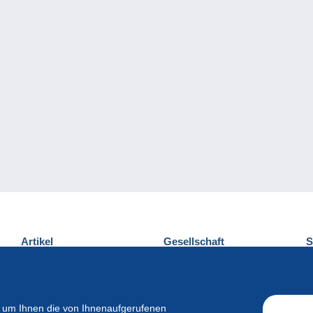
Artikel
Gesellschaft
S
Neuheiten
Über uns
E
Tipps
Privatleben
K
Kommerzielles
 um Ihnen die von Ihnenaufgerufenen