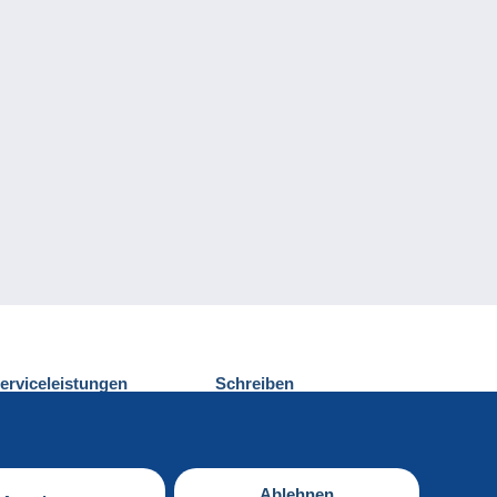
erviceleistungen
Schreiben
ntdecken Sie Delcampe
Einen Beitrag
ontakt
senden
Ablehnen