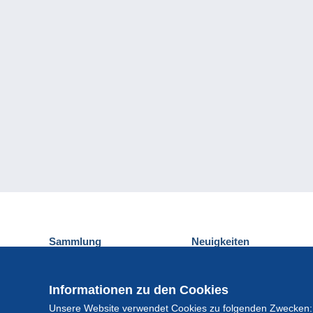
Sammlung
Neuigkeiten
Ansichtskarten
Delcampe-Ereignisse
Briefmarken
Gewinnspiel
Informationen zu den Cookies
Münzen und Banknoten
Unsere Website verwendet Cookies zu folgenden Zwecken:
Andere Sammlungen