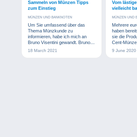
Sammeln von Münzen Tipps
Vom lästige
zum Einstieg
vielleicht b
Einnahmequ
MÜNZEN UND BANKNOTEN
MÜNZEN UND 
Um Sie umfassend über das
Mehrere eur
Thema Münzkunde zu
haben berei
informieren, habe ich mich an
sie die Prod
Bruno Visentini gewandt. Bruno
Cent-Münzen
ist der Präsident der Fédération
In einigen St
18 March 2021
9 June 2020
Française des Associations
und Finnland
Numismatiques. Er war gerne
Kupfermünze
bereit, meine Fragen zu
Zeit aus d
beantworten und uns einige
Italien folgt
Einblicke in diese tolle
den Schritt e
Sammelleidenschaft zu geben.