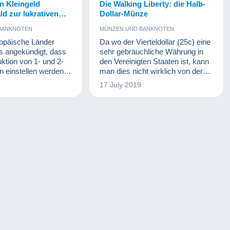
n Kleingeld
Die Walking Liberty: die Halb-
ald zur lukrativen
Dollar-Münze
elle!
BANKNOTEN
MÜNZEN UND BANKNOTEN
opäische Länder
Da wo der Vierteldollar (25c) eine
ts angekündigt, dass
sehr gebräuchliche Währung in
uktion von 1- und 2-
den Vereinigten Staaten ist, kann
 einstellen werden.
man dies nicht wirklich von der
aaten, darunter Irland
50c-Münze behaupten.
17 July 2019
, wurden die kleinen
n bereits vor langer
em Umlauf genommen.
e 2018, Belgien vollzog
in Jahr darauf.