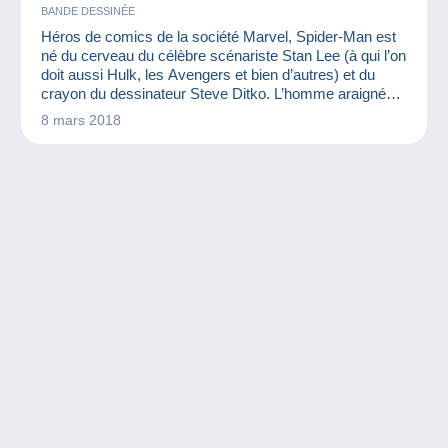
BANDE DESSINÉE
Héros de comics de la société Marvel, Spider-Man est
né du cerveau du célèbre scénariste Stan Lee (à qui l’on
doit aussi Hulk, les Avengers et bien d’autres) et du
crayon du dessinateur Steve Ditko. L’homme araignée
apparaît pour la première fois dans un comics en 1962.
8 mars 2018
Depuis lors, il a tissé sa toile partout dans le monde
pour devenir l’un des super-héros les plus célèbres. On
ne compte plus les produits dérivés existan