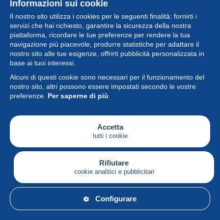
Informazioni sui cookie
Il nostro sito utilizza i cookies per le seguenti finalità: fornirti i
servizi che hai richiesto, garantire la sicurezza della nostra
piattaforma, ricordare le tue preferenze per rendere la tua
navigazione più piacevole, produrre statistiche per adattare il
nostro sito alle tue esigenze, offrirti pubblicità personalizzata in
Collezione
base ai tuoi interessi.
Alcuni di questi cookie sono necessari per il funzionamento del
Novità
nostro sito, altri possono essere impostati secondo le vostre
preferenze.
Per saperne di più
Funzione
Società
Accetta
tutti i cookie
Servizi
Sta scrivendo
Rifiutare
cookie analitici e pubblicitari
Italiano
Configurare
© Delcampe International srl - Tutti i diritti riservati.