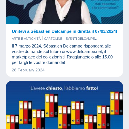
Unitevi a Sébastien Delcampe in diretta il 07/03/2024!
ARTE E ANTICHITÀ
CARTOLINE
EVENTI DELCAMPE
FOTOGRAFIA
FRANCOBOLLI
MONETE & BANCONOTE
Il 7 marzo 2024, Sébastien Delcampe risponderà alle
VECCHI DOCUMENTI
vostre domande sul futuro di www.delcampe.net, il
marketplace dei collezionisti. Raggiungetelo alle 15.00
per fargli le vostre domande!
28 February 2024