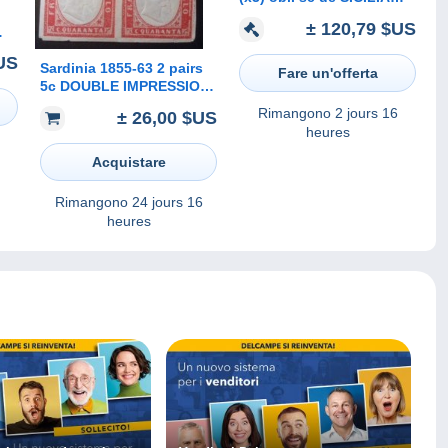
CATANIA le 7 septembre
± 120,79 $US
1861 vers Palermo - 10083
US
Sardinia 1855-63 2 pairs
Fare un'offerta
5c DOUBLE IMPRESSION
OF HEAD, original
Rimangono
2 jours 16
± 26,00 $US
printing?(Sardegna
heures
Sardaigne Italia Italy Italie
Acquistare
Rimangono
24 jours 16
heures