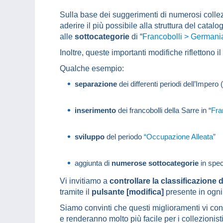
Sulla base dei suggerimenti di numerosi collezi
aderire il più possibile alla struttura del cat
alle
sottocategorie
di “
Francobolli > Germania
Inoltre, queste importanti modifiche riflettono il
Qualche esempio:
separazione
dei differenti periodi dell’Imper
inserimento
dei francobolli della Sarre in “
Fra
sviluppo
del periodo
“Occupazione Alleata”
aggiunta di
numerose sottocategorie
in speci
Vi invitiamo a
controllare la classificazione d
tramite il
pulsante [modifica]
presente in ogn
Siamo convinti che questi miglioramenti vi conse
e renderanno molto più facile per i collezionis