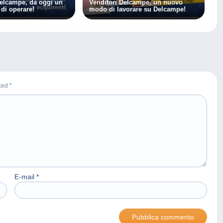
elcampe, da oggi un
Venditori Delcampe, un nuovo
di operare!
modo di lavorare su Delcampe!
rked
*
E-mail
*