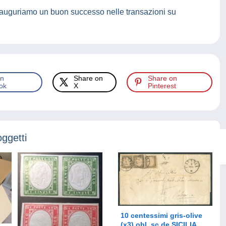
 auguriamo un buon successo nelle transazioni su
on
Share on
Share on
ok
X
Pinterest
oggetti
10 centessimi gris-olive
(x3) obl. sc de SICILIA