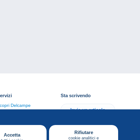
ervizi
Sta scrivendo
copri Delcampe
Invia un articolo
ontattaci
Rifiutare
Accetta
cookie analitici e