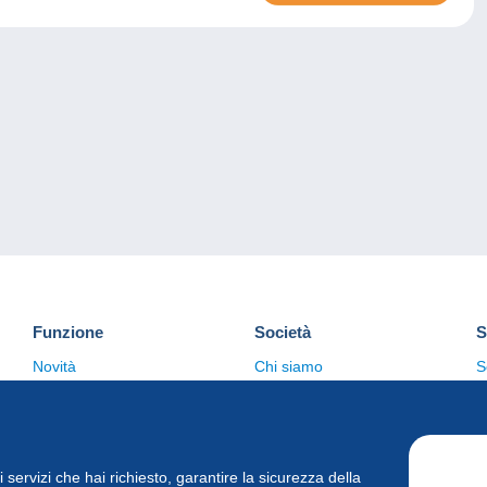
Funzione
Società
S
Novità
Chi siamo
S
Suggerimenti
Politica sulla privacy
C
Commerciale
i i servizi che hai richiesto, garantire la sicurezza della