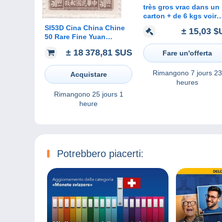
très gros vrac dans un
carton + de 6 kgs voir
photos et description
SI53D Cina China Chine
± 15,03 $
50 Rare Fine Yuan
Surcharge Missing Print
± 18 378,81 $US
Fare un'offerta
NO gum
Rimangono
7 jours 23
Acquistare
heures
Rimangono
25 jours 1
heure
Potrebbero piacerti: