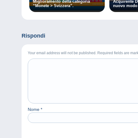
Miglioramento della categoria
Acquirente D
“Monete > Svizzera”.
nuovo modo 
Rispondi
Your email address will not be published. Required fields are ma
Nome
*