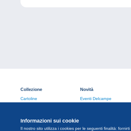
Collezione
Novità
Cartoline
Eventi Delcampe
Francobolli
Concorso
Monete & Banconote
Altre collezioni
Informazioni sui cookie
Il nostro sito utilizza i cookies per le seguenti finalità: fornirt