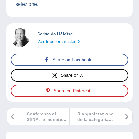
selezione.
Scritto da
Héloïse
Voir tous les articles
Share on Facebook
Share on X
Share on Pinterest
Conferenza al
Riorganizzazione
SÉNA: le monete
della categoria
dei giochi secolari
‘Francobolli >
durante l’impero
Germania’
romano.