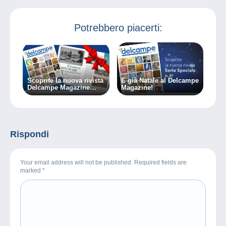
Potrebbero piacerti:
Scoprite la nuova rivista
È già Natale al Delcampe
Delcampe Magazine
Magazine!
Serie Speciale n.2
Rispondi
Your email address will not be published. Required fields are
marked
*