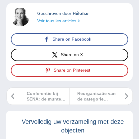
Geschreven door
Héloïse
Voir tous les articles
Share on Facebook
Share on X
Share on Pinterest
Conferentie bij
Reorganisatie van
SENA: de munten
de categorie
van de seculiere
‘Postzegels >
spelen in het
Duitsland’
Romeinse rijk.
Vervolledig uw verzameling met deze
objecten