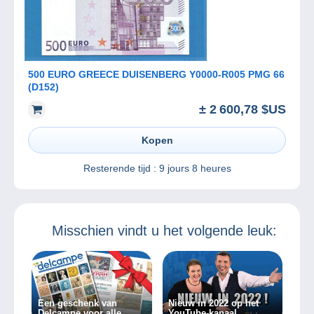
500 EURO GREECE DUISENBERG Y0000-R005 PMG 66
(D152)
± 2 600,78 $US
Kopen
Resterende tijd :
9 jours 8 heures
Misschien vindt u het volgende leuk:
Een geschenk van
Nieuw in 2022 op het
Delcampe voor alle
YouTube-kanaal