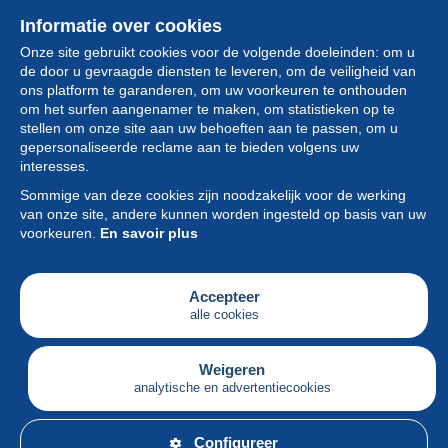
Informatie over cookies
Onze site gebruikt cookies voor de volgende doeleinden: om u
de door u gevraagde diensten te leveren, om de veiligheid van
ons platform te garanderen, om uw voorkeuren te onthouden
om het surfen aangenamer te maken, om statistieken op te
stellen om onze site aan uw behoeften aan te passen, om u
gepersonaliseerde reclame aan te bieden volgens uw
Collectie
interesses.
Sommige van deze cookies zijn noodzakelijk voor de werking
Nieuws
van onze site, andere kunnen worden ingesteld op basis van uw
voorkeuren.
En savoir plus
Functie
Vereniging
Accepteer
alle cookies
Diensten
Schrijven
Weigeren
analytische en advertentiecookies
Nederlands
Configureer