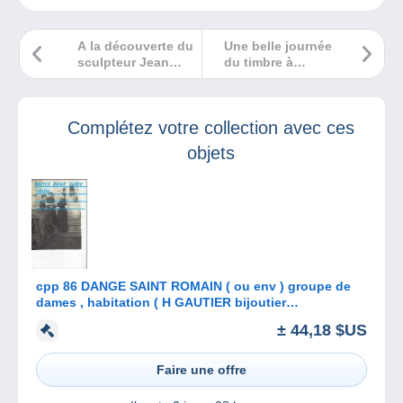
A la découverte du
Une belle journée
sculpteur Jean
du timbre à
Mich
Lausanne le 2
décembre
Complétez votre collection avec ces
objets
cpp 86 DANGE SAINT ROMAIN ( ou env ) groupe de
dames , habitation ( H GAUTIER bijoutier
photographe )
± 44,18 $US
Faire une offre