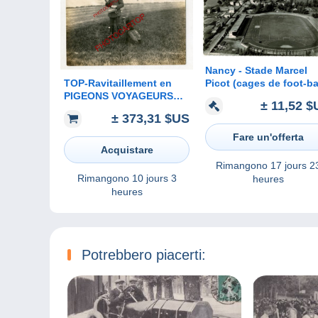
Nancy - Stade Marcel
TOP-Ravitaillement en
Picot (cages de foot-bal
PIGEONS VOYAGEURS
tribune, piste
± 11,52 $
par CHIEN-Meldehund mit
d'athlétisme) à
± 373,31 $US
BRIEFTAUBEN-3x
Tombelaine & vue
PHOTOS all.-Guerre 14-
générale aérienne - 19
Fare un'offerta
18-1 WK-Militaria-
Acquistare
Rimangono
17 jours 2
Rimangono
10 jours 3
heures
heures
Potrebbero piacerti: