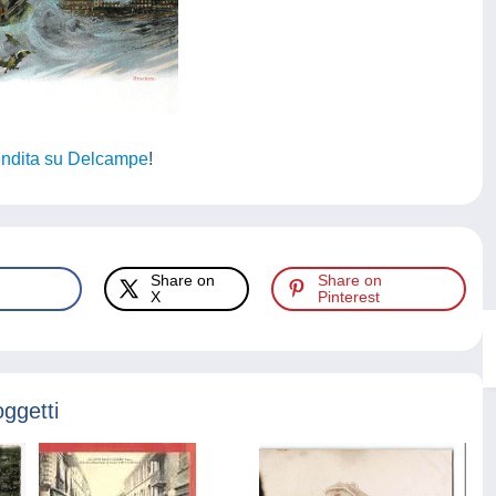
vendita su Delcampe
!
Share on
Share on
X
Pinterest
oggetti