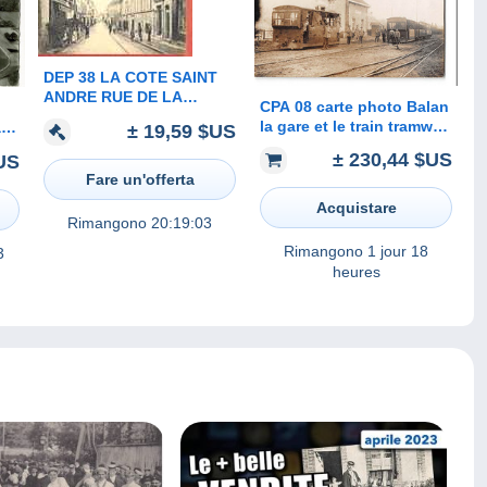
DEP 38 LA COTE SAINT
ANDRE RUE DE LA
CPA 08 carte photo Balan
REPUBLIQUE MAISON DE
la gare et le train tramway
l,
± 19,59 $US
BERLIOZ
- carte Allemande Ligne
± 230,44 $US
US
Balan Sedan
Fare un'offerta
54
Acquistare
Rimangono
20:19:03
Rimangono
1 jour 18
3
heures