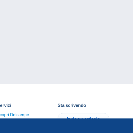
ervizi
Sta scrivendo
copri Delcampe
Invia un articolo
ontattaci