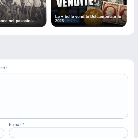
Le + belle vendite Delcampe aprile
rance nel passato…
2023
rked
*
E-mail
*