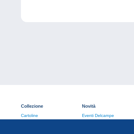
Collezione
Novità
Cartoline
Eventi Delcampe
Francobolli
Concorso
Monete & Banconote