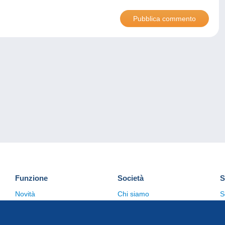
Funzione
Società
S
Novità
Chi siamo
S
Suggerimenti
Politica sulla privacy
C
Commerciale