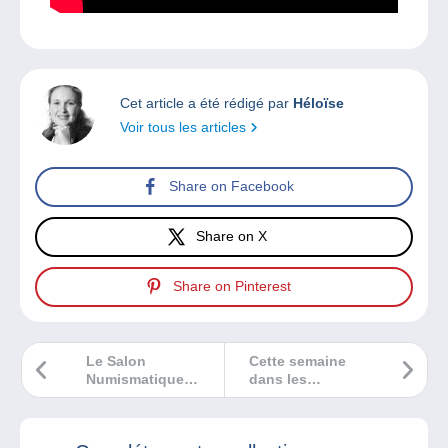
Cet article a été rédigé par
Héloïse
Voir tous les articles
Share on Facebook
Share on X
Share on Pinterest
Le Salon
Cette semaine
Numismatique
dans les
International d’Île
Bédélires, je vous
de France a lieu
emmène en
dans une semaine
voyage !