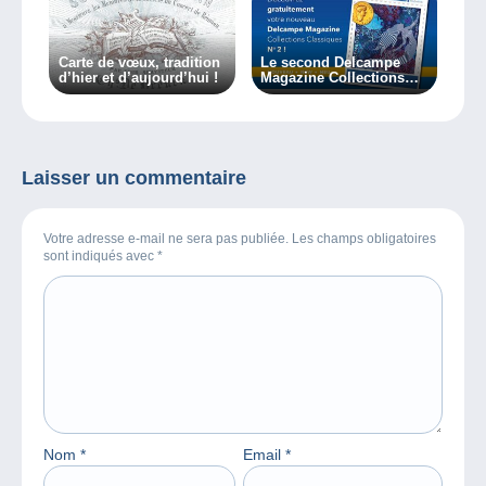
Carte de vœux, tradition
Le second Delcampe
d’hier et d’aujourd’hui !
Magazine Collections
Classiques est à votre
disposition !
Laisser un commentaire
Votre adresse e-mail ne sera pas publiée. Les champs obligatoires
sont indiqués avec
*
Nom
*
Email
*