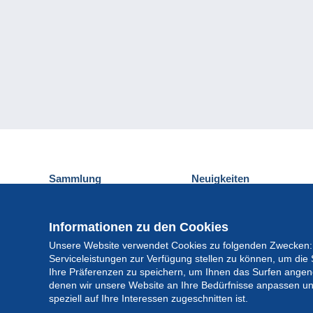
Sammlung
Neuigkeiten
Ansichtskarten
Delcampe-Ereignisse
Briefmarken
Gewinnspiel
Informationen zu den Cookies
Münzen und Banknoten
Unsere Website verwendet Cookies zu folgenden Zwecken:
Andere Sammlungen
Serviceleistungen zur Verfügung stellen zu können, um die 
Ihre Präferenzen zu speichern, um Ihnen das Surfen angeneh
denen wir unsere Website an Ihre Bedürfnisse anpassen un
speziell auf Ihre Interessen zugeschnitten ist.