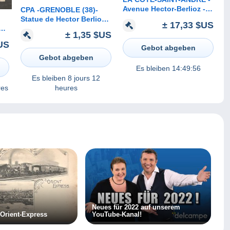
Avenue Hector-Berlioz -
CPA -GRENOBLE (38)-
Entrée de la Ville.
Statue de Hector Berlioz
± 17,33 $US
sur la Place Victor-Hugo
± 1,35 $US
US
Gebot abgeben
Gebot abgeben
Es bleiben
14:49:56
Es bleiben
8 jours 12
res
heures
Neues für 2022 auf unserem
Orient-Express
YouTube-Kanal!