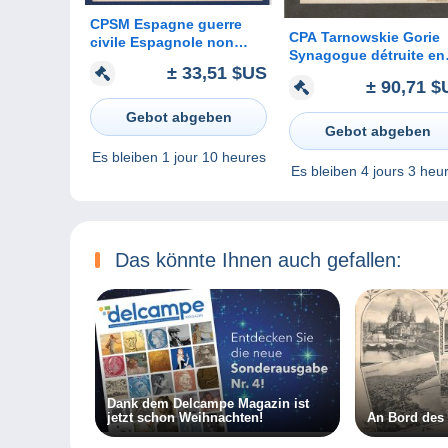
CPSM Espagne guerre
CPA Tarnowskie Gorie
civile Espagnole non
Synagogue détruite en
circulé voir dos
± 33,51 $US
1939
± 90,71 $
Gebot abgeben
Gebot abgeben
Es bleiben
1 jour 10 heures
Es bleiben
4 jours 3 heu
Das könnte Ihnen auch gefallen:
Dank dem Delcampe Magazin ist
jetzt schon Weihnachten!
An Bord des 