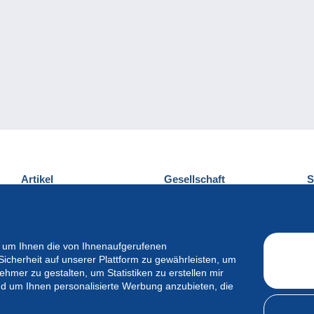
Artikel
Gesellschaft
S
Neuheiten
Über uns
E
Tipps
Privatleben
K
Kommerzielles
 um Ihnen die von Ihnenaufgerufenen
Sicherheit auf unserer Plattform zu gewährleisten, um
mer zu gestalten, um Statistiken zu erstellen mir
d um Ihnen personalisierte Werbung anzubieten, die