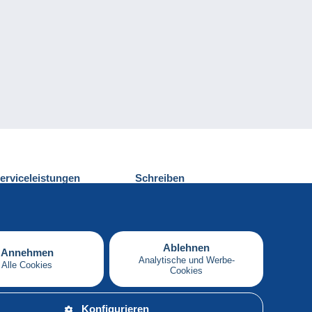
erviceleistungen
Schreiben
ntdecken Sie Delcampe
Einen Beitrag
ontakt
senden
Ablehnen
Annehmen
Analytische und Werbe-
Alle Cookies
Cookies
Deutsch
Konfigurieren