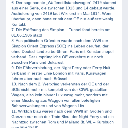
6. Der sogenannte „Waffenstillstandswagen“ 2419 stammt
aus einer Serie, die zwischen 1913 und 14 gebaut wurde,
Auslieferung von 2419 laut Wiki erst im Mai 1914. Wenn
überhaupt, dann hatte er mit dem OE nur äußerst wenig
Kontakt.
7. Die Eröffnung des Simplon – Tunnel fand bereits am
01.06.1906 statt!
8. Aus politischen Gründen wurde nach dem WWI der
Simplon Orient Express (SOE) ins Leben gerufen, der
ohne Deutschland zu berühren, Paris mit Konstantinopel
verband. Der ursprüngliche OE verkehrte nur noch
zwischen Paris und Bukarest.
9. Die Fährverbindung, der Night Ferry oder Ferry Nuit
verband in erster Linie London mit Paris, Kurswagen
fuhren aber auch nach Brüssel.
10. Nach dem 2. Weltkrieg verkehrten der OE und der
SOE nicht mehr mit komplett von der CIWL gestellten
Wagen, also kein blauer Luxuszug mehr, sondern mit
einer Mischung aus Waggon von allen beteiligten
Bahnverwaltungen und von Wagons Lits.
11. Wirklich blau waren nach dem WWII im Großen und
Ganzen nur noch der Train Bleu, der Night Ferry und ein
Nachtzug zwischen Rom und Mailand (lt. WL – Kursbuch
vom Mai 1949)