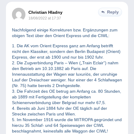
Reply
Christian Hladny
18/08/2022 at 17:37
Nachfolgend einige Korrekturen bzw. Ergänzungen zum
obigen Text über den Orient Express und die CIWL:
1. Die AK vom Orient Express ganz am Anfang betrifft
nicht den Klassiker, sondern den Berlin Budapest (Orient)
Express, der erst ab 1900 und nur bis 1902 fuhr.
2. Die Zugverbindung Paris – Wien („Train Eclair“) nahm
den Betrieb am 10.10.1882 ab Paris auf. Die
Innenausstattung der Wagen war luxuriös, der unruhige
Lauf der Dreiachser weniger. Nur einer der 4 Schlafwagen
(Nr. 75) hatte bereits 2 Drehgestelle.
3. Die Fahrzeit des OE betrug am Anfang ca. 80 Stunden,
ab 1889 mit Fertigstellung der kompletten
Schienenverbindung über Belgrad nur mehr 67,5.
4. Bereits ab Juni 1884 fuhr der OE täglich auf der
Strecke zwischen Paris und Wien.
5. Im November 1916 wurde die MITROPA gegründet und
hierzu 35 Schlaf- und 64 Speisewagen der CIWL
beschlagnahmt, keinesfalls alle Waggon der CIWL!