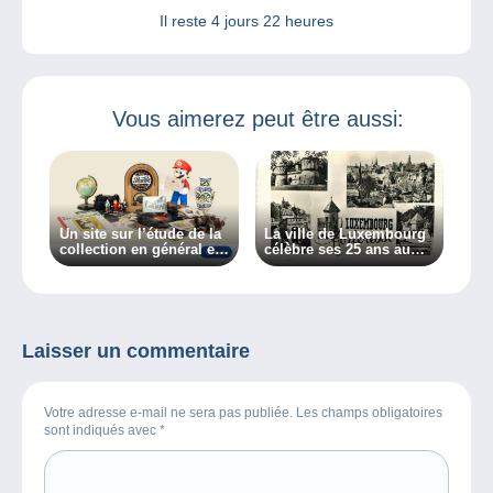
Il reste
4 jours 22 heures
Vous aimerez peut être aussi:
Un site sur l’étude de la
La ville de Luxembourg
collection en général et
célèbre ses 25 ans au
des collectionneurs en
patrimoine mondial de
particulier, découvrez
l’Unesco
Collectiana
Laisser un commentaire
Votre adresse e-mail ne sera pas publiée. Les champs obligatoires
sont indiqués avec
*