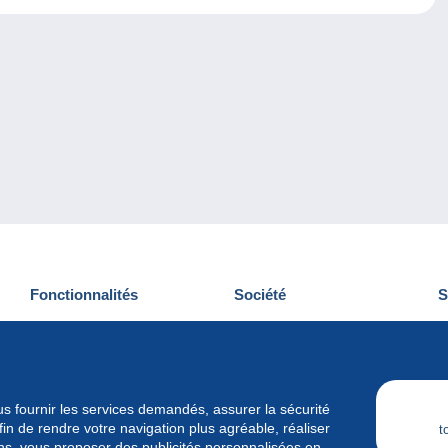
Fonctionnalités
Société
S
Nouveautés
Qui sommes-nous
D
Astuces
Gestion des cookies
N
Commercial
Emplois
vous fournir les services demandés, assurer la sécurité
n de rendre votre navigation plus agréable, réaliser
t
ins, vous proposer des publicités personnalisées en