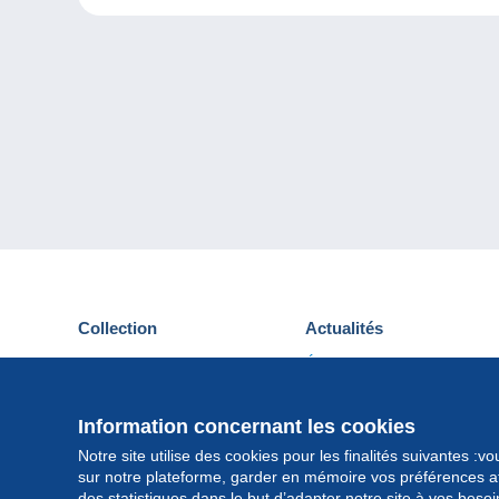
Collection
Actualités
Cartes postales
Événements Delcampe
Timbres
Concours
Monnaies & Billets
Information concernant les cookies
Autres collections
Notre site utilise des cookies pour les finalités suivantes :
sur notre plateforme, garder en mémoire vos préférences afi
des statistiques dans le but d’adapter notre site à vos beso