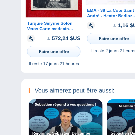
EMA - 38 La Cote Saint
André - Hector Berlioz
8.8.2006 A VOIR !!!
Turquie Smyrne Solon
± 1,16 $
Veras Carte medecin
pedopsychiatre RARE
± 572,24 $US
Faire une offre
Il reste
2 jours 2 heure
Faire une offre
Il reste
17 jours 21 heures
Vous aimerez peut être aussi:
Rejoignez Sébastien Delcampe
Sébastien D