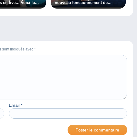
s en live… Voici la
nouveau fonctionnement de
ffusion !
Delcampe !
es sont indiqués avec
*
Email
*