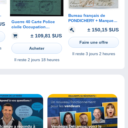
Bureau français de
PONDICHERY + Marque
Guerre 40 Carte Police
US
d'entrée Indes Orientales
civile Occupation
± 150,15 $US
par Marseille + port Payé (
allemande Milice Gestapo
± 109,81 $US
croissant indien) / 1853
Étrun Feldkommandantur
678 der waltungsgruppel
Faire une offre
s
Acheter
Il reste
3 jours 2 heures
Il reste
2 jours 18 heures
elcampe a répondu à
Vendeurs Delcampe, voici le