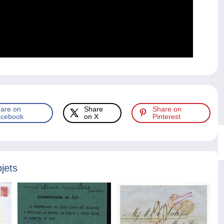
are on
Share
Share on
cebook
on X
Pinterest
jets