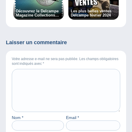
Découvrez le Delcampe
Les plus belles ventes
Magazine Collections
Delcampe février 2024
Classiques 8
Laisser un commentaire
Votre adresse e-mail ne sera pas publiée. Les champs obligatoires
sont indiqués avec
*
Nom
*
Email
*