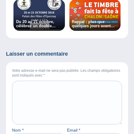
Du 20 au 21 octobre,
Rappel : plus que
célébrez un double
quelques jours avant
anniversaire philatélique
Phila France
à Epernay !
Laisser un commentaire
Votre adresse e-mail ne sera pas publiée. Les champs obligatoires
sont indiqués avec
*
Nom
*
Email
*