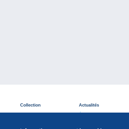
Collection
Actualités
Cartes postales
Événements Delcampe
Timbres
Concours
Monnaies & Billets