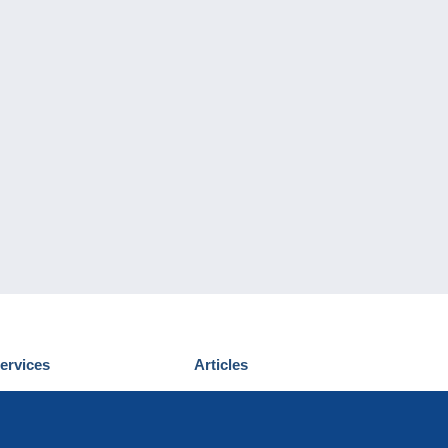
ervices
Articles
écouvrir Delcampe
Proposer un
ous contacter
article