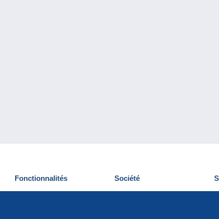
Fonctionnalités
Société
S
Nouveautés
Qui sommes-nous
D
Astuces
Gestion des cookies
N
Commercial
Emplois