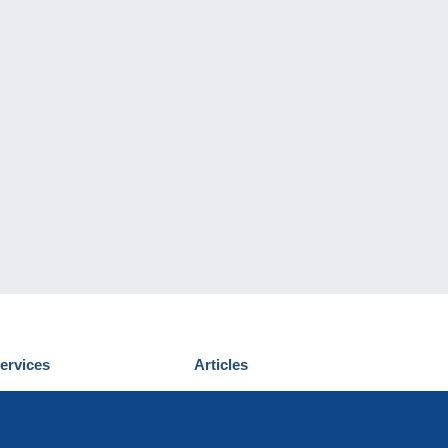
ervices
Articles
écouvrir Delcampe
Proposer un
ous contacter
article