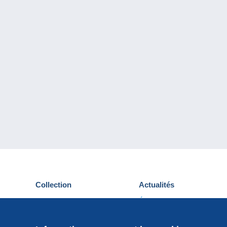
Collection
Actualités
Cartes postales
Événements Delcampe
Timbres
Concours
Monnaies & Billets