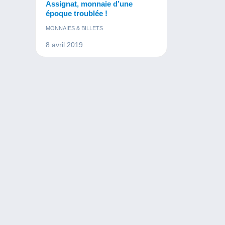
Assignat, monnaie d’une
époque troublée !
MONNAIES & BILLETS
8 avril 2019