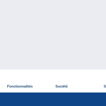
Fonctionnalités
Société
S
Nouveautés
Qui sommes-nous
D
Astuces
Gestion des cookies
N
Commercial
Emplois