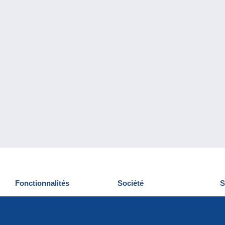
Fonctionnalités
Société
S
Nouveautés
Qui sommes-nous
D
Astuces
Gestion des cookies
N
Commercial
Emplois