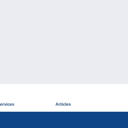
ervices
Articles
écouvrir Delcampe
Proposer un
ous contacter
article