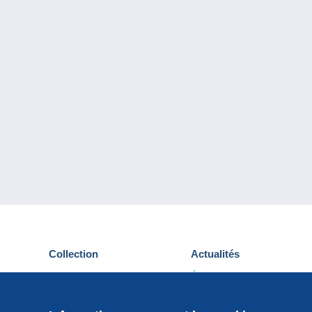
Collection
Actualités
Cartes postales
Événements Delcampe
Timbres
Concours
Monnaies & Billets