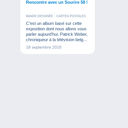
Rencontre avec un Sourire 58 !
BANDE DESSINÉE
CARTES POSTALES
C’est un album basé sur cette
exposition dont nous allons vous
parler aujourd’hui. Patrick Weber,
chroniqueur à la télévision belge
nous crée une intrigue
18 septembre 2018
passionnante dans le Bruxelles
des années ’50. Le dessinateur
Baudouin Deville nous offre ce
magnifique décor dessiné. Le tout
dans le cadre de ce premier
album des Editions Anspach, une
nouvelle maison d’édition
spécialisée en bande dessinée.