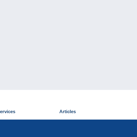
ervices
Articles
écouvrir Delcampe
Proposer un
ous contacter
article