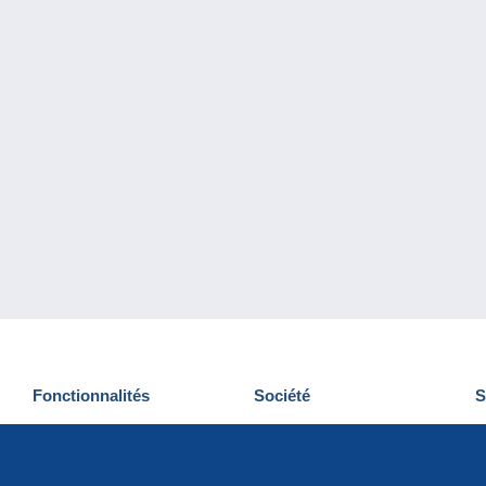
Fonctionnalités
Société
S
Nouveautés
Qui sommes-nous
D
Astuces
Gestion des cookies
N
Commercial
Emplois