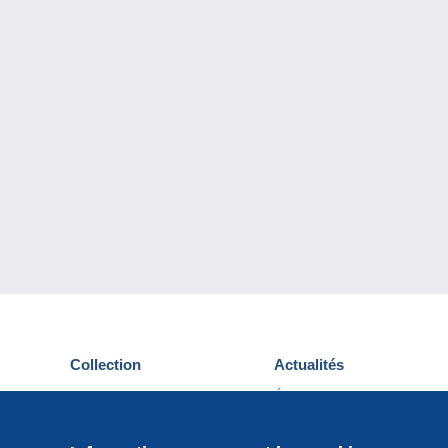
Collection
Actualités
Cartes postales
Événements Delcampe
Timbres
Concours
Monnaies & Billets