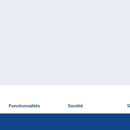
Fonctionnalités
Société
S
Nouveautés
Qui sommes-nous
D
Astuces
Gestion des cookies
N
Commercial
Emplois