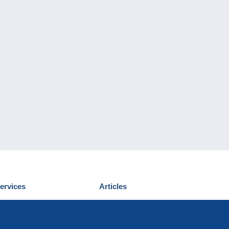
ervices
Articles
écouvrir Delcampe
Proposer un
ous contacter
article