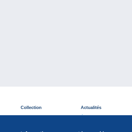
Collection
Actualités
Cartes postales
Événements Delcampe
Timbres
Concours
Monnaies & Billets