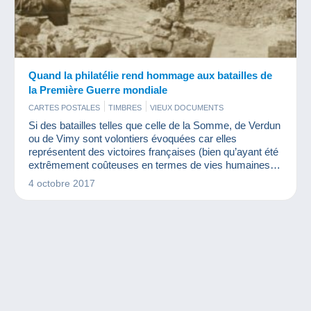
Quand la philatélie rend hommage aux batailles de
la Première Guerre mondiale
CARTES POSTALES
TIMBRES
VIEUX DOCUMENTS
Si des batailles telles que celle de la Somme, de Verdun
ou de Vimy sont volontiers évoquées car elles
représentent des victoires françaises (bien qu’ayant été
extrêmement coûteuses en termes de vies humaines),
la bataille du Chemin des Dames est plus souvent
4 octobre 2017
occultée car elle représente un échec des armées. Et
pourtant, comme nous le prouve La Poste avec
l’émission de timbres, cette bataille fait partie de
l’histoire. Revenons