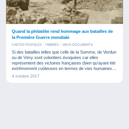
Quand la philatélie rend hommage aux batailles de
la Première Guerre mondiale
CARTES POSTALES
TIMBRES
VIEUX DOCUMENTS
Si des batailles telles que celle de la Somme, de Verdun
ou de Vimy sont volontiers évoquées car elles
représentent des victoires françaises (bien qu’ayant été
extrêmement coûteuses en termes de vies humaines),
la bataille du Chemin des Dames est plus souvent
4 octobre 2017
occultée car elle représente un échec des armées. Et
pourtant, comme nous le prouve La Poste avec
l’émission de timbres, cette bataille fait partie de
l’histoire. Revenons