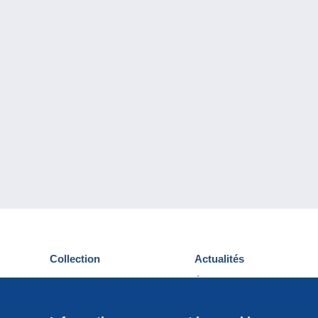
Collection
Actualités
Cartes postales
Événements Delcampe
Timbres
Concours
Monnaies & Billets