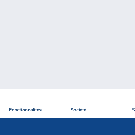
Fonctionnalités
Société
S
Nouveautés
Qui sommes-nous
D
Astuces
Gestion des cookies
N
Commercial
Emplois