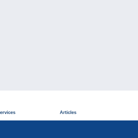
ervices
Articles
écouvrir Delcampe
Proposer un
ous contacter
article