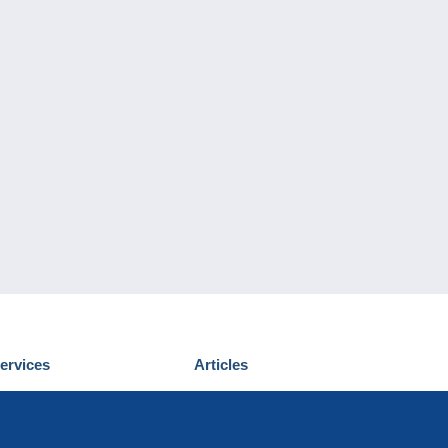
ervices
Articles
écouvrir Delcampe
Proposer un
ous contacter
article