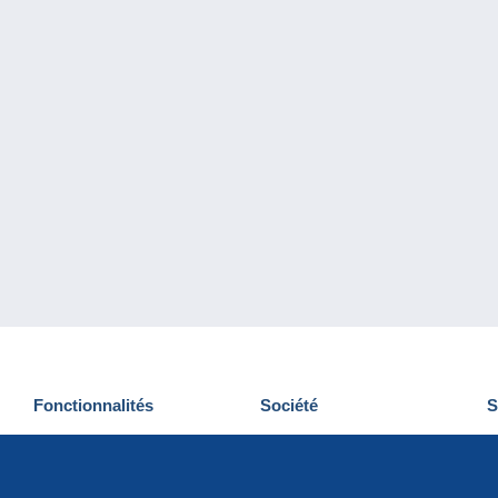
Fonctionnalités
Société
S
Nouveautés
Qui sommes-nous
D
Astuces
Gestion des cookies
N
Commercial
Emplois