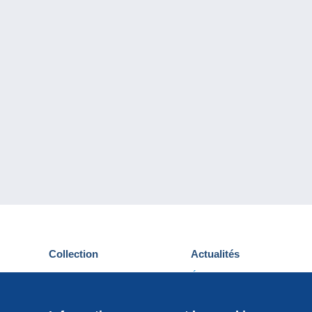
Collection
Actualités
Cartes postales
Événements Delcampe
Timbres
Concours
Monnaies & Billets